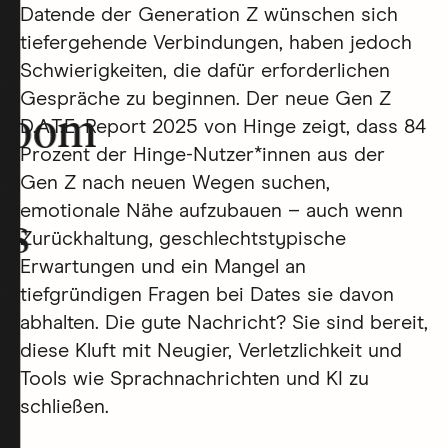
Datende der Generation Z wünschen sich
tiefergehende Verbindungen, haben jedoch
Schwierigkeiten, die dafür erforderlichen
Gespräche zu beginnen. Der neue Gen Z
room
D.A.T.E. Report 2025 von Hinge zeigt, dass 84
Prozent der Hinge-Nutzer*innen aus der
Gen Z nach neuen Wegen suchen,
emotionale Nähe aufzubauen – auch wenn
rs
Zurückhaltung, geschlechtstypische
Erwartungen und ein Mangel an
tiefgründigen Fragen bei Dates sie davon
abhalten. Die gute Nachricht? Sie sind bereit,
diese Kluft mit Neugier, Verletzlichkeit und
Tools wie Sprachnachrichten und KI zu
schließen.