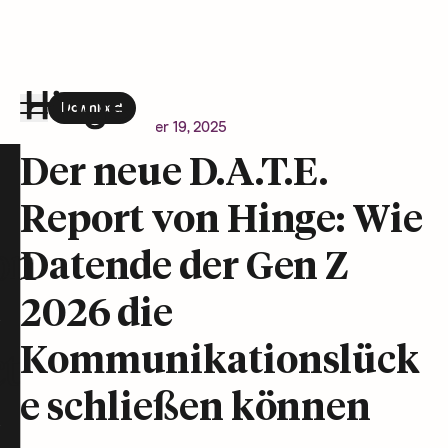
Download
the Hinge app on
Google Play
Newsroom
November 19, 2025
Hinge homepage
Der neue D.A.T.E.
Report von Hinge: Wie
on
Datende der Gen Z
2026 die
Kommunikationslück
t
e schließen können