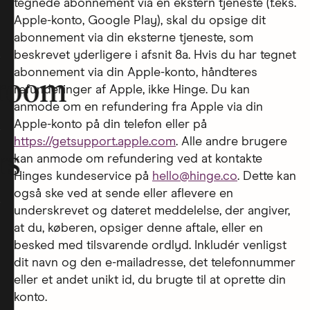
tegnede abonnement via en ekstern tjeneste (f.eks.
Apple-konto, Google Play), skal du opsige dit
abonnement via din eksterne tjeneste, som
beskrevet yderligere i afsnit 8a. Hvis du har tegnet
abonnement via din Apple-konto, håndteres
room
refunderinger af Apple, ikke Hinge. Du kan
anmode om en refundering fra Apple via din
Apple-konto på din telefon eller på
https://getsupport.apple.com
. Alle andre brugere
rs
kan anmode om refundering ved at kontakte
Hinges kundeservice på
hello@hinge.co
. Dette kan
også ske ved at sende eller aflevere en
underskrevet og dateret meddelelse, der angiver,
at du, køberen, opsiger denne aftale, eller en
besked med tilsvarende ordlyd. Inkludér venligst
dit navn og den e-mailadresse, det telefonnummer
eller et andet unikt id, du brugte til at oprette din
konto.