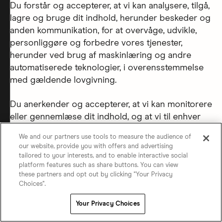
Du forstår og accepterer, at vi kan analysere, tilgå,
lagre og bruge dit indhold, herunder beskeder og
anden kommunikation, for at overvåge, udvikle,
personliggøre og forbedre vores tjenester,
herunder ved brug af maskinlæring og andre
automatiserede teknologier, i overensstemmelse
med gældende lovgivning.
Du anerkender og accepterer, at vi kan monitorere
eller gennemlæse dit indhold, og at vi til enhver
tid efter eget skøn kan fjerne, slette, redigere,
We and our partners use tools to measure the audience of
begrænse, blokere eller forhindre adgang til
our website, provide you with offers and advertising
hvilket som helst af dit indhold. Er dit indhold
tailored to your interests, and to enable interactive social
forbudt i henhold til lovgivningen i en jurisdiktion,
platform features such as share buttons. You can view
these partners and opt out by clicking "Your Privacy
hvor vores tjenester er tilgængelige, kan vi fjerne
Choices".
det, selv om det ikke er ulovligt der, hvor du
opholder dig. Derudover forstår og accepterer
Your Privacy Choices
du, at vi ikke har nogen pligt til at vise eller