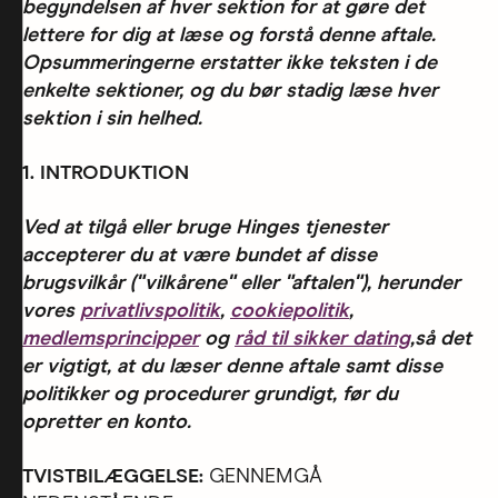
begyndelsen af hver sektion for at gøre det
lettere for dig at læse og forstå denne aftale.
Opsummeringerne erstatter ikke teksten i de
enkelte sektioner, og du bør stadig læse hver
sektion i sin helhed.
1. INTRODUKTION
Ved at tilgå eller bruge Hinges tjenester
accepterer du at være bundet af disse
brugsvilkår ("vilkårene" eller "aftalen"), herunder
vores
privatlivspolitik
,
cookiepolitik
,
medlemsprincipper
og
råd til sikker dating
,så det
er vigtigt, at du læser denne aftale samt disse
politikker og procedurer grundigt, før du
opretter en konto.
TVISTBILÆGGELSE:
GENNEMGÅ