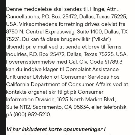
Denne meddelelse skal sendes til: Hinge, Attn.:
Cancellations, P.O. Box 25472, Dallas, Texas 75225,
USA. Virksomhedens forretning drives delvist fra
8750 N. Central Expressway, Suite 1400, Dallas, TX
75231. Du kan få disse brugervilkår ("vilkår")
tilsendt pr. e-mail ved at sende et brev til Terms
Inquiries, P.O. Box 25472, Dallas, Texas 75225, USA.
I overensstemmelse med Cal. Civ. Code §1789.3
kan du indgive klager til Complaint Assistance
Unit under Division of Consumer Services hos
California Department of Consumer Affairs ved at
kontakte organet skriftligt på Consumer
Information Division, 1625 North Market Blvd.,
Suite N112, Sacramento, CA 95834, eller telefonisk
på (800) 952-5210.
Vi har inkluderet korte opsummeringer i