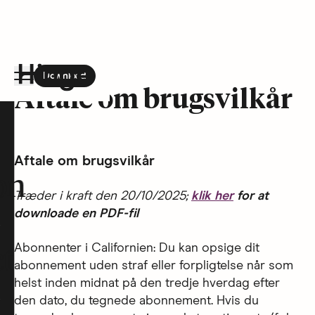
Download
the Hinge app on
Google Play
Aftale om brugsvilkår
Hinge homepage
Aftale om brugsvilkår
on
Træder i kraft den 20/10/2025;
klik her
for at
downloade en PDF-fil
Abonnenter i Californien: Du kan opsige dit
t
abonnement uden straf eller forpligtelse når som
helst inden midnat på den tredje hverdag efter
den dato, du tegnede abonnement. Hvis du