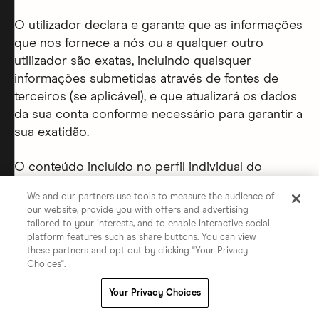
O utilizador declara e garante que as informações
que nos fornece a nós ou a qualquer outro
utilizador são exatas, incluindo quaisquer
informações submetidas através de fontes de
terceiros (se aplicável), e que atualizará os dados
da sua conta conforme necessário para garantir a
sua exatidão.
O conteúdo incluído no perfil individual do
utilizador deve ser relevante para a utilização
We and our partners use tools to measure the audience of
prevista dos nossos Serviços. Não pode carregar
our website, provide you with offers and advertising
qualquer Conteúdo Proibido, e o seu conteúdo
tailored to your interests, and to enable interactive social
deve ainda cumprir os
Princípios dos Membros.
.
platform features such as share buttons. You can view
these partners and opt out by clicking "Your Privacy
Não pode exibir quaisquer informações pessoais
Choices".
de contacto, bancárias ou de pagamento peer-to-
peer, quer em relação a si ou a qualquer outra
Your Privacy Choices
pessoa (por exemplo, nomes, endereços