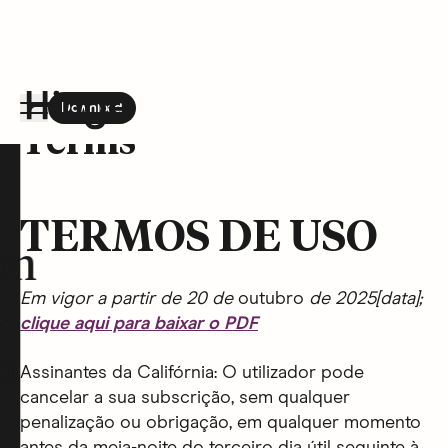
Download
the Hinge app on
Google Play
Terms
Hinge homepage
TERMOS DE USO
on
Em vigor a partir de 20 de
outubro
de 2025[data];
clique aqui para baixar o PDF
t
Assinantes da Califórnia: O utilizador pode
cancelar a sua subscrição, sem qualquer
penalização ou obrigação, em qualquer momento