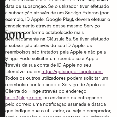
antes da meia-noite do terceiro dia útil seguinte à
data de subscrição. Se o utilizador tiver efetuado
a subscrição através de um Serviço Externo (por
exemplo, ID Apple, Google Play), deverá efetuar o
cancelamento através desse mesmo Serviço
room
Externo, conforme estabelecido mais
detalhadamente na Cláusula 8a. Se tiver efetuado
a subscrição através do seu ID Apple, os
reembolsos são tratados pela Apple e não pela
Hinge. Pode solicitar um reembolso à Apple
rs
através da sua conta de ID Apple no seu
telemóvel ou em
https://getsupport.apple.com
.
Todos os outros utilizadores podem solicitar um
reembolso contactando o Serviço de Apoio ao
Cliente do Hinge através do endereço
hello@hinge.com
, ou enviando ou entregando
pelo correio uma notificação assinada e datada
que indique que o utilizador, ou seja o comprador,