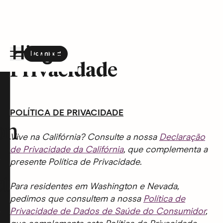
Download
the Hinge app on
Google Play
Privacidade
Hinge homepage
POLÍTICA DE PRIVACIDADE
on
Vive na Califórnia? Consulte a nossa
Declaração
de Privacidade da Califórnia
, que complementa a
presente Política de Privacidade.
t
Para residentes em Washington e Nevada,
pedimos que consultem a nossa
Política de
Privacidade de Dados de Saúde do Consumidor
,