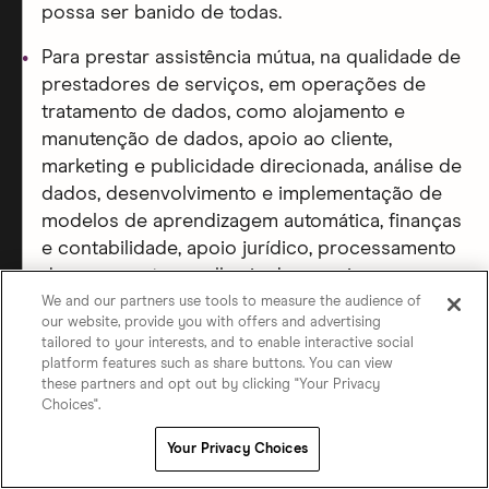
possa ser banido de todas.
Para prestar assistência mútua, na qualidade de
prestadores de serviços, em operações de
tratamento de dados, como alojamento e
manutenção de dados, apoio ao cliente,
marketing e publicidade direcionada, análise de
dados, desenvolvimento e implementação de
modelos de aprendizagem automática, finanças
e contabilidade, apoio jurídico, processamento
de pagamentos, melhoria dos serviços,
segurança dos dados e combate ao spam,
We and our partners use tools to measure the audience of
our website, provide you with offers and advertising
abuso, fraude e outras condutas indevidas.
tailored to your interests, and to enable interactive social
platform features such as share buttons. You can view
Para lhe apresentar sugestões de ligações
these partners and opt out by clicking "Your Privacy
relevantes e significativas, através do
Choices".
desenvolvimento ou aperfeiçoamento dos
Your Privacy Choices
sistemas de recomendação principais das
marcas do Match Group.