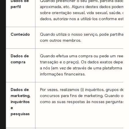
Dados de
Quando preencher o seu perfil, partilha dados ad
perfil
aproximada, etc. Alguns destes dados podem se
sobre orientação sexual, vida sexual, saúde, orig
dados, autoriza-nos a utilizá-los conforme estab
Conteúdo
Quando utiliza o nosso serviço, pode partilhar 
com outros membros.
Dados de
Quando efetua uma compra ou pede um reembols
compra
transação e o preço). Os dados exatos depen
a nós (em vez de através de uma plataforma co
informações financeiras.
Dados de
Por vezes, realizamos (i) inquéritos, grupos de
marketing,
concursos para fins de marketing. Quando opta 
inquéritos
como as suas respostas às nossas perguntas e 
e
pesquisas