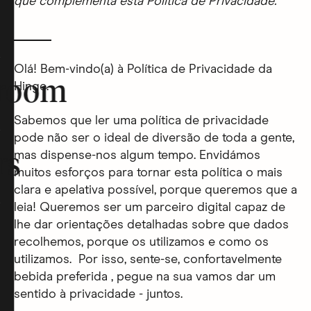
que complementa esta Política de Privacidade.
______
Olá! Bem-vindo(a) à Política de Privacidade da
room
Hinge.
Sabemos que ler uma política de privacidade
pode não ser o ideal de diversão de toda a gente,
mas dispense-nos algum tempo. Envidámos
rs
muitos esforços para tornar esta política o mais
clara e apelativa possível, porque queremos que a
leia! Queremos ser um parceiro digital capaz de
lhe dar orientações detalhadas sobre que dados
recolhemos, porque os utilizamos e como os
utilizamos. Por isso, sente-se, confortavelmente
bebida preferida , pegue na sua vamos dar um
sentido à privacidade - juntos.